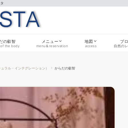
スタ
だの叡智
ブ
メニュー
地図
of the body
自然の
menu＆reservation
access
クチュラル・インテグレーション）
からだの叡智