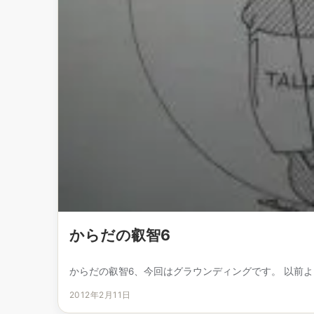
からだの叡智6
からだの叡智6、今回はグラウンディングです。 以前よ
2012年2月11日