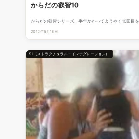
からだの叡智10
からだの叡智シリーズ、半年かかってようやく10回目を迎
2012年5月19日
S.I（ストラクチュラル・インテグレーション）