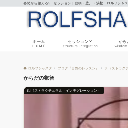
姿勢から整えるS.I.セッション｜豊橋・豊川・浜松 ロルフシャ
ホーム
から
セッション
ＨＯＭＥ
wisdom 
structural integration
ロルフシャスタ
ブログ『自然のレッスン』
S.I（ストラ
からだの叡智
S.I（ストラクチュラル・インテグレーション）